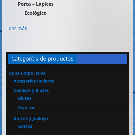
Porta – Lápices
Ecológico
Leer más
Categorías de productos
Ropa Corporativa
Accesorios Invierno
Camisas y Blusas
Blusas
Camisas
Gorros y Jockeys
Gorros