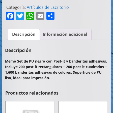
Categoría:
Artículos de Escritorio
F
T
W
E
C
a
w
h
m
o
c
itt
at
ai
m
Descripción
Información adicional
e
er
s
l
p
b
A
ar
Descripción
o
p
tir
Memo Set de PU negro con Post-it y banderitas adhesivas.
o
p
Incluye 200 post-it rectangulares + 200 post-it cuadrados +
k
1.600 banderitas adhesivas de colores. Superficie de PU
liso, ideal para impresión.
Productos relacionados