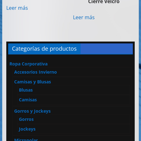
Cierre Velcro
Leer más
Leer más
Categorías de productos
Ropa Corporativa
Accesorios Invierno
Camisas y Blusas
Blusas
Camisas
Gorros y Jockeys
Gorros
Jockeys
Micropolar