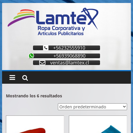
Saltar
al
contenido
Lamtex
Ropa
+56232555910
Corporativa
+56939068890
–
ventas@lamtex.cl
Ropa
de
Trabajo
y
Seguridad
Mostrando los 6 resultados
–
Diseño
y
Confección
–