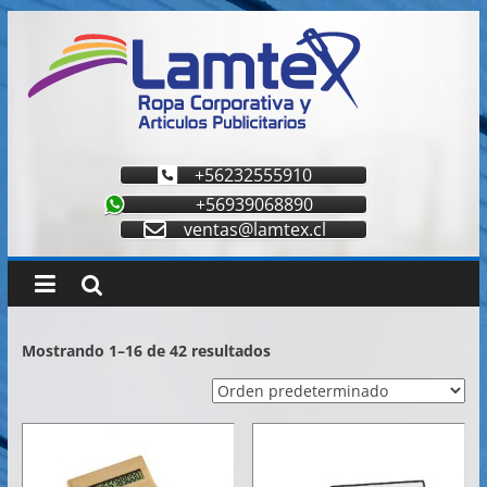
Saltar
al
contenido
Lamtex
Ropa
+56232555910
Corporativa
+56939068890
–
ventas@lamtex.cl
Ropa
de
Trabajo
y
Seguridad
Mostrando 1–16 de 42 resultados
–
Diseño
y
Confección
–