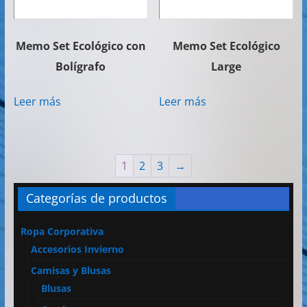
Memo Set Ecológico con
Memo Set Ecológico
Bolígrafo
Large
Leer más
Leer más
1
2
3
→
Categorías de productos
Ropa Corporativa
Accesorios Invierno
Camisas y Blusas
Blusas