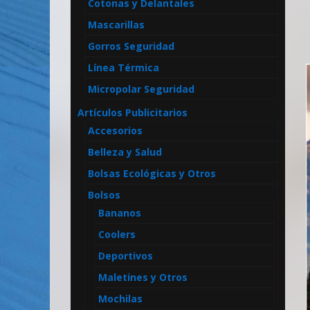
Cotonas y Delantales
Reflectante
Mascarillas
Gorros Seguridad
Línea Térmica
Micropolar Seguridad
Artículos Publicitarios
Accesorios
Belleza y Salud
Bolsas Ecológicas y Otros
Bolsos
Bananos
Coolers
Deportivos
Maletines y Otros
Mochilas