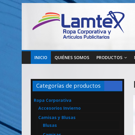
Saltar
al
contenido
Lamtex
Ropa
Corporativa
INICIO
QUIÉNES SOMOS
PRODUCTOS
–
Ropa
de
Trabajo
Categorías de productos
y
Seguridad
Ropa Corporativa
–
Accesorios Invierno
Diseño
y
Camisas y Blusas
Confección
Blusas
–
Camisas