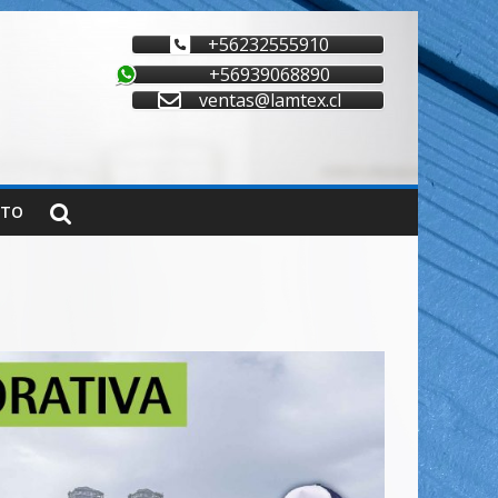
+56232555910
+56939068890
ventas@lamtex.cl
CTO