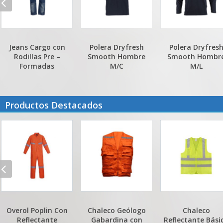
Polera Dryfresh
Polera Dryfresh
Connect
Smooth Hombre
Smooth Hombre
Multicargador
M/C
M/L
Retráctil
Productos Destacados
Chaleco Geólogo
Chaleco
Polera Piqué
Gabardina con
Reflectante Básico
Hombre M/L 60-