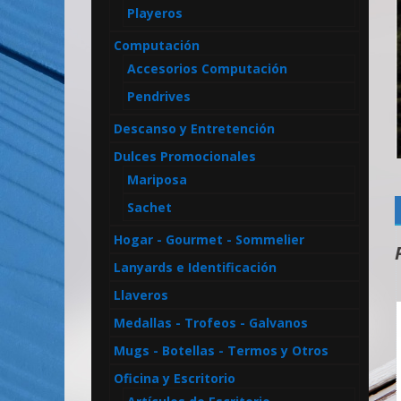
Playeros
Computación
Accesorios Computación
Pendrives
Descanso y Entretención
Dulces Promocionales
Mariposa
Sachet
Hogar - Gourmet - Sommelier
Lanyards e Identificación
Llaveros
Medallas - Trofeos - Galvanos
Mugs - Botellas - Termos y Otros
Oficina y Escritorio