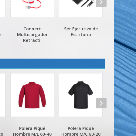
Set Ejecutivo de
Set Paletas de
Set de Vino
Escritorio
Playa Premium
Juego de Aj
Polera Piqué
Polera Piqué
Polera Piqué
40
Hombre M/C 80-20
Hombre M/C 60-40
M/C 80-