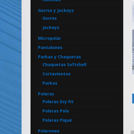
Artículos
Gorros y Jockeys
Publicitarios
Gorros
–
Implementos
Jockeys
de
Micropolar
Seguridad
Pantalones
Parkas y Chaquetas
Chaquetas Softshell
Cortavientos
Parkas
Poleras
Poleras Dry Fit
Poleras Polo
Poleras Piqué
Polerones