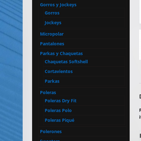
Artículos
Gorros y Jockeys
Publicitarios
Gorros
–
Jockeys
Implementos
Micropolar
de
Seguridad
Pantalones
Parkas y Chaquetas
Chaquetas Softshell
Cortavientos
Parkas
Poleras
Poleras Dry Fit
Poleras Polo
Poleras Piqué
Polerones