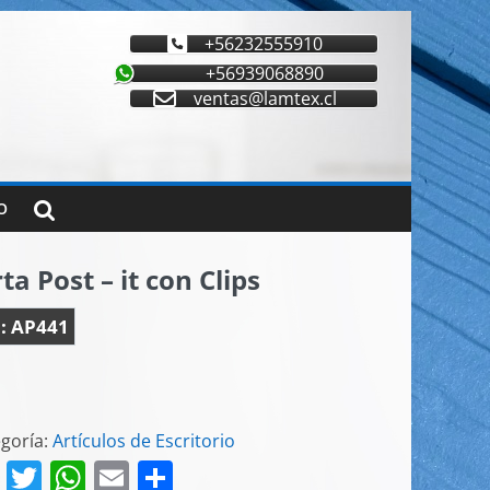
+56232555910
+56939068890
ventas@lamtex.cl
O
ta Post – it con Clips
:
AP441
goría:
Artículos de Escritorio
F
T
W
E
C