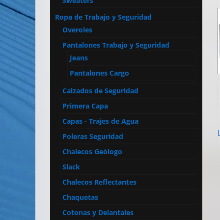
Sweaters
Ropa de Trabajo y Seguridad
Overoles
Pantalones Trabajo y Seguridad
Jeans
Pantalones Cargo
Calzados de Seguridad
Primera Capa
Capas - Trajes de Agua
Poleras Seguridad
Chalecos Geólogo
Slack
Chalecos Reflectantes
Chaquetas
Cotonas y Delantales