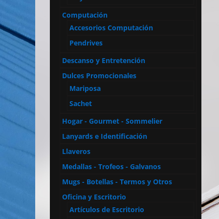
Computación
Accesorios Computación
Pendrives
Descanso y Entretención
Dulces Promocionales
Mariposa
Sachet
Hogar - Gourmet - Sommelier
Lanyards e Identificación
Llaveros
Medallas - Trofeos - Galvanos
Mugs - Botellas - Termos y Otros
Oficina y Escritorio
Artículos de Escritorio