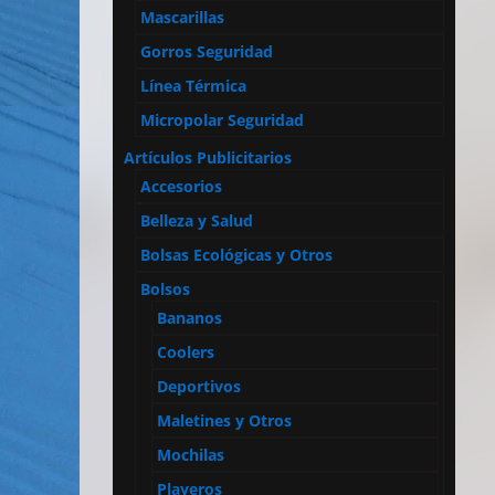
Mascarillas
Gorros Seguridad
Línea Térmica
Micropolar Seguridad
Artículos Publicitarios
Accesorios
Belleza y Salud
Bolsas Ecológicas y Otros
Bolsos
Bananos
Coolers
Deportivos
Maletines y Otros
Mochilas
Playeros