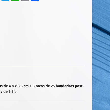
a
w
h
m
o
c
itt
at
ai
m
e
er
s
l
p
b
A
ar
o
p
tir
o
p
k
jas de 4,8 x 3,6 cm + 3 tacos de 25 banderitas post-
 y de 5,5″.