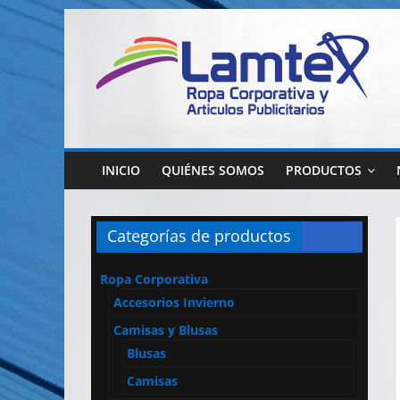
Saltar
al
contenido
Lamtex
Ropa
Corporativa
INICIO
QUIÉNES SOMOS
PRODUCTOS
–
Ropa
de
Categorías de productos
Trabajo
y
Ropa Corporativa
Seguridad
Accesorios Invierno
–
Diseño
Camisas y Blusas
y
Blusas
Confección
Camisas
–