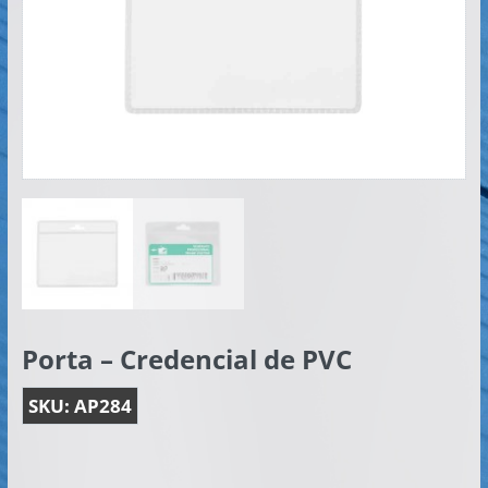
Artículos
Publicitarios
–
Implementos
de
Seguridad
Porta – Credencial de PVC
SKU:
AP284