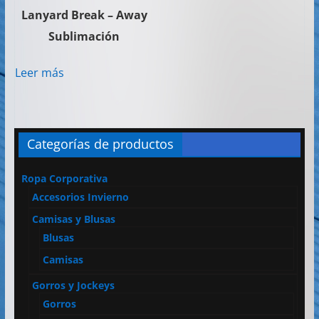
Lanyard Break – Away
Sublimación
Leer más
Categorías de productos
Ropa Corporativa
Accesorios Invierno
Camisas y Blusas
Blusas
Camisas
Gorros y Jockeys
Gorros