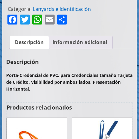
Categoría:
Lanyards e Identificación
F
T
W
E
C
a
w
h
m
o
c
itt
at
ai
m
Descripción
Información adicional
e
er
s
l
p
b
A
ar
Descripción
o
p
tir
Porta-Credencial de PVC, para Credenciales tamaño Tarjeta
o
p
de Crédito. Visibilidad por ambos lados. Presentación
k
Horizontal.
Productos relacionados