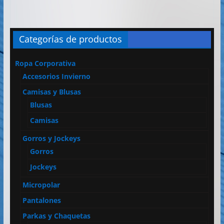
Categorías de productos
Ropa Corporativa
Accesorios Invierno
Camisas y Blusas
Blusas
Camisas
Gorros y Jockeys
Gorros
Jockeys
Micropolar
Pantalones
Parkas y Chaquetas