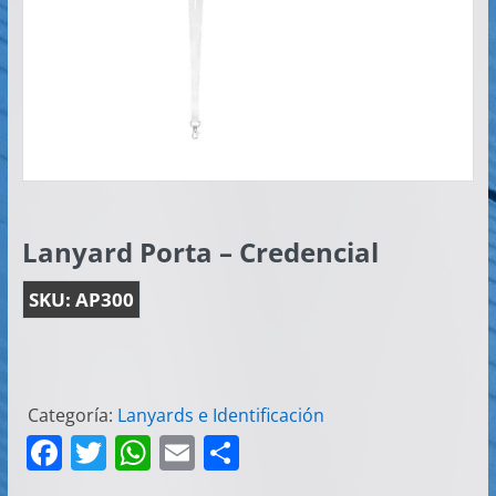
Artículos
Publicitarios
–
Implementos
de
Seguridad
Lanyard Porta – Credencial
SKU:
AP300
Categoría:
Lanyards e Identificación
F
T
W
E
C
a
w
h
m
o