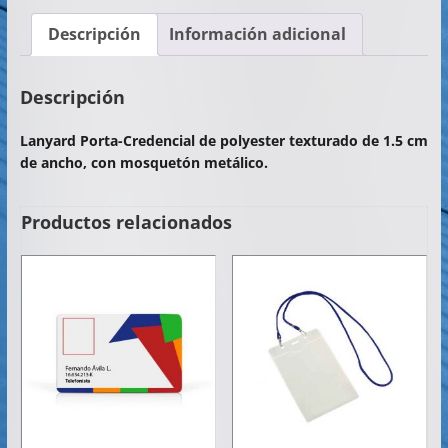
c
itt
at
ai
m
Descripción
Información adicional
e
er
s
l
p
b
A
ar
Descripción
o
p
tir
Lanyard Porta-Credencial de polyester texturado de 1.5 cm
o
p
de ancho, con mosquetón metálico.
k
Productos relacionados