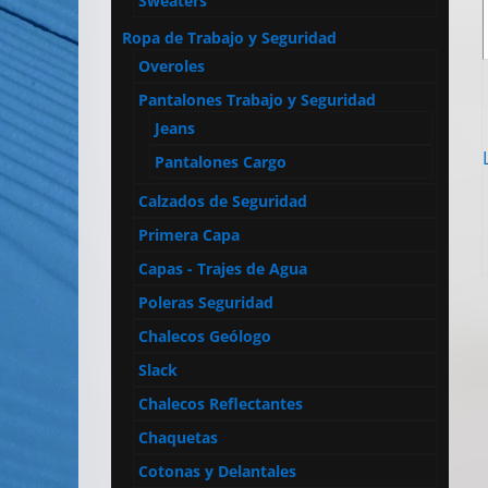
Sweaters
Ropa de Trabajo y Seguridad
Overoles
Pantalones Trabajo y Seguridad
Jeans
Pantalones Cargo
Calzados de Seguridad
Primera Capa
Capas - Trajes de Agua
Poleras Seguridad
Chalecos Geólogo
Slack
Chalecos Reflectantes
Chaquetas
Cotonas y Delantales