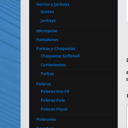
Artículos
Gorros y Jockeys
Publicitarios
Gorros
–
Jockeys
Implementos
Micropolar
de
Seguridad
Pantalones
Parkas y Chaquetas
Chaquetas Softshell
Cortavientos
Parkas
Poleras
Poleras Dry Fit
Poleras Polo
Poleras Piqué
Polerones