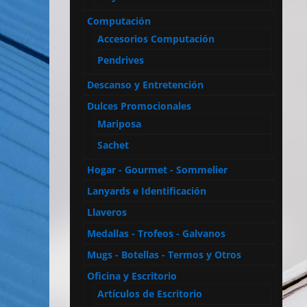
Computación
Accesorios Computación
Pendrives
Descanso y Entretención
Dulces Promocionales
Mariposa
Sachet
Hogar - Gourmet - Sommelier
Lanyards e Identificación
Llaveros
Medallas - Trofeos - Galvanos
Mugs - Botellas - Termos y Otros
Oficina y Escritorio
Artículos de Escritorio