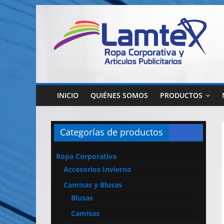
Saltar
al
contenido
Lamtex
Ropa
Corporativa
INICIO
QUIÉNES SOMOS
PRODUCTOS
–
Ropa
de
Categorías de productos
Trabajo
y
Ropa Corporativa
Seguridad
Accesorios Invierno
–
Diseño
Camisas y Blusas
y
Blusas
Confección
Camisas
–