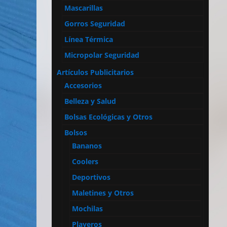
Mascarillas
Gorros Seguridad
Línea Térmica
Micropolar Seguridad
Artículos Publicitarios
Accesorios
Belleza y Salud
Bolsas Ecológicas y Otros
Bolsos
Bananos
Coolers
Deportivos
Maletines y Otros
Mochilas
Playeros