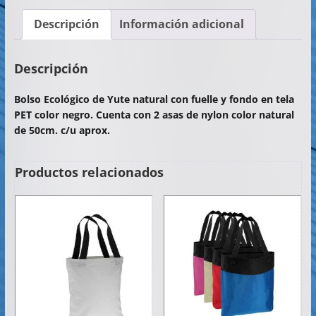
c
itt
at
ai
m
Descripción
Información adicional
e
er
s
l
p
b
A
ar
Descripción
o
p
tir
Bolso Ecológico de Yute natural con fuelle y fondo en tela
o
p
PET color negro. Cuenta con 2 asas de nylon color natural
k
de 50cm. c/u aprox.
Productos relacionados