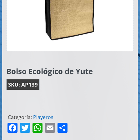
Artículos
Publicitarios
–
Implementos
de
Seguridad
Bolso Ecológico de Yute
SKU:
AP139
Categoría:
Playeros
F
T
W
E
C
a
w
h
m
o