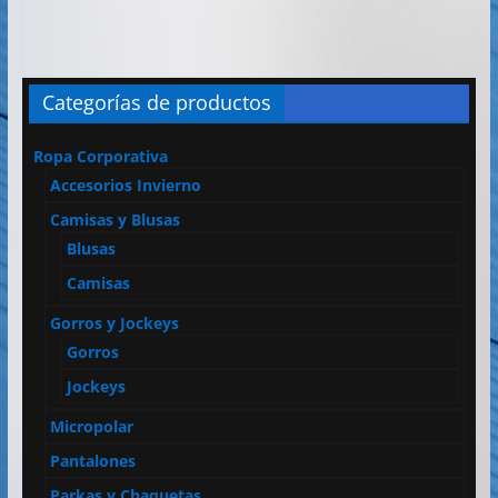
Categorías de productos
Ropa Corporativa
Accesorios Invierno
Camisas y Blusas
Blusas
Camisas
Gorros y Jockeys
Gorros
Jockeys
Micropolar
Pantalones
Parkas y Chaquetas