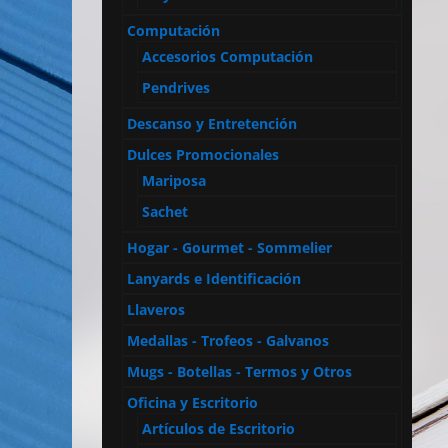
Computación
Accesorios Computación
Pendrives
Descanso y Entretención
Dulces Promocionales
Mariposa
Sachet
Hogar - Gourmet - Sommelier
Lanyards e Identificación
Llaveros
Medallas - Trofeos - Galvanos
Mugs - Botellas - Termos y Otros
Oficina y Escritorio
Artículos de Escritorio