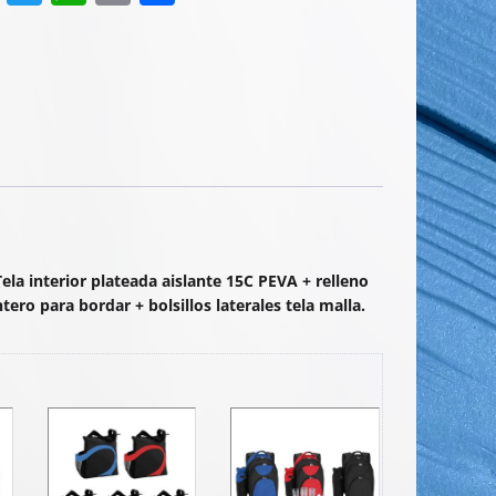
a
w
h
m
o
c
itt
at
ai
m
e
er
s
l
p
b
A
ar
o
p
tir
o
p
k
ela interior plateada aislante 15C PEVA + relleno
ero para bordar + bolsillos laterales tela malla.