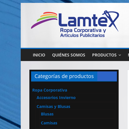
Saltar
al
contenido
Lamtex
Ropa
Corporativa
INICIO
QUIÉNES SOMOS
PRODUCTOS
–
Ropa
de
Categorías de productos
Trabajo
y
Ropa Corporativa
Seguridad
Accesorios Invierno
–
Diseño
Camisas y Blusas
y
Blusas
Confección
Camisas
–