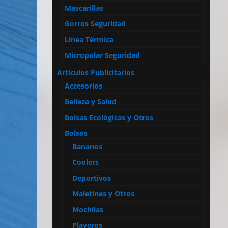
Mascarillas
Gorros Seguridad
Línea Térmica
Micropolar Seguridad
Artículos Publicitarios
Accesorios
Belleza y Salud
Bolsas Ecológicas y Otros
Bolsos
Bananos
Coolers
Deportivos
Maletines y Otros
Mochilas
Playeros