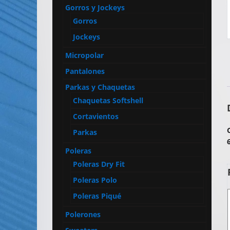
Artículos
Gorros y Jockeys
Publicitarios
Gorros
–
Jockeys
Implementos
Micropolar
de
Seguridad
Pantalones
Parkas y Chaquetas
Chaquetas Softshell
Cortavientos
Parkas
Poleras
Poleras Dry Fit
Poleras Polo
Poleras Piqué
Polerones