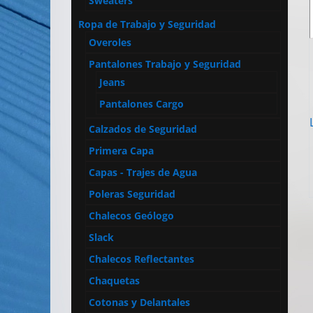
Sweaters
Ropa de Trabajo y Seguridad
Overoles
Pantalones Trabajo y Seguridad
Jeans
Pantalones Cargo
Calzados de Seguridad
Primera Capa
Capas - Trajes de Agua
Poleras Seguridad
Chalecos Geólogo
Slack
Chalecos Reflectantes
Chaquetas
Cotonas y Delantales