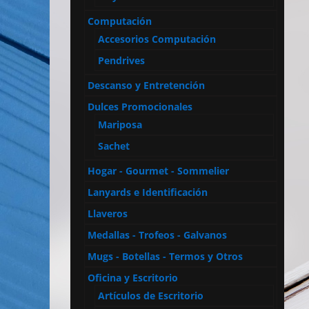
Computación
Accesorios Computación
Pendrives
Descanso y Entretención
Dulces Promocionales
Mariposa
Sachet
Hogar - Gourmet - Sommelier
Lanyards e Identificación
Llaveros
Medallas - Trofeos - Galvanos
Mugs - Botellas - Termos y Otros
Oficina y Escritorio
Artículos de Escritorio