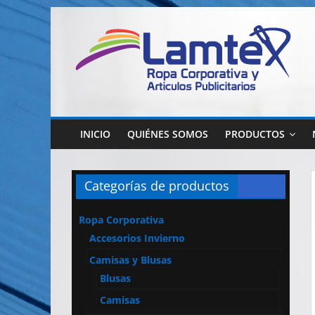
Saltar
al
contenido
Lamtex
Ropa
Corporativa
INICIO
QUIÉNES SOMOS
PRODUCTOS
–
Ropa
de
Categorías de productos
Trabajo
y
Ropa Corporativa
Seguridad
Accesorios Invierno
–
Diseño
Camisas y Blusas
y
Blusas
Confección
Camisas
–