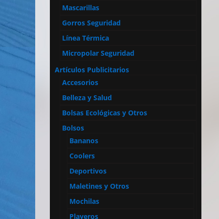
Mascarillas
Gorros Seguridad
Línea Térmica
Micropolar Seguridad
Artículos Publicitarios
Accesorios
Belleza y Salud
Bolsas Ecológicas y Otros
Bolsos
Bananos
Coolers
Deportivos
Maletines y Otros
Mochilas
Playeros