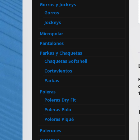
Artículos
Gorros y Jockeys
Publicitarios
Gorros
–
Jockeys
Implementos
Micropolar
de
Seguridad
Pantalones
Parkas y Chaquetas
Chaquetas Softshell
Cortavientos
Parkas
Poleras
Poleras Dry Fit
Poleras Polo
Poleras Piqué
Polerones