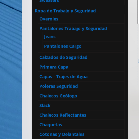
Sweaters
Ropa de Trabajo y Seguridad
Overoles
Pantalones Trabajo y Seguridad
Jeans
Pantalones Cargo
Calzados de Seguridad
Primera Capa
Capas - Trajes de Agua
Poleras Seguridad
Chalecos Geólogo
Slack
Chalecos Reflectantes
Chaquetas
Cotonas y Delantales