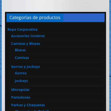
Categorías de productos
Ropa Corporativa
Accesorios Invierno
Camisas y Blusas
Blusas
Camisas
Gorros y Jockeys
Gorros
Jockeys
Micropolar
Pantalones
Parkas y Chaquetas