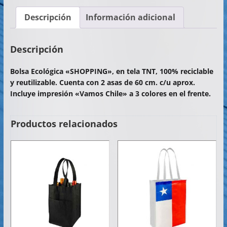
c
itt
at
ai
m
Descripción
Información adicional
e
er
s
l
p
b
A
ar
Descripción
o
p
tir
Bolsa Ecológica «SHOPPING», en tela TNT, 100% reciclable
o
p
y reutilizable. Cuenta con 2 asas de 60 cm. c/u aprox.
k
Incluye impresión «Vamos Chile» a 3 colores en el frente.
Productos relacionados