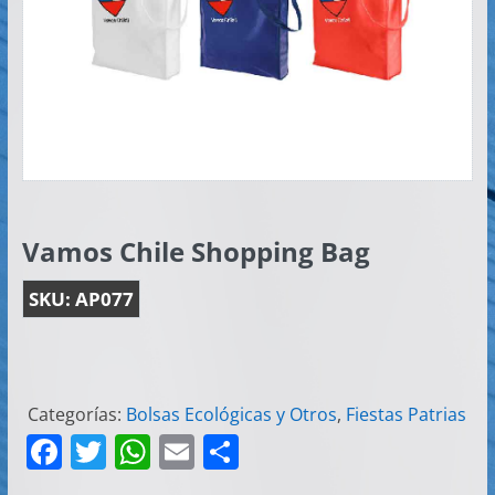
Artículos
Publicitarios
–
Implementos
de
Seguridad
Vamos Chile Shopping Bag
SKU:
AP077
Categorías:
Bolsas Ecológicas y Otros
,
Fiestas Patrias
F
T
W
E
C
a
w
h
m
o