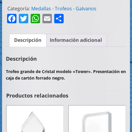
Categoría:
Medallas - Trofeos - Galvanos
F
T
W
E
C
a
w
h
m
o
c
itt
at
ai
m
Descripción
Información adicional
e
er
s
l
p
b
A
ar
Descripción
o
p
tir
Trofeo grande de Cristal modelo «Tower». Presentación en
o
p
caja de cartón forrado negro.
k
Productos relacionados