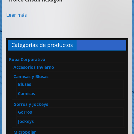
Leer más
Categorías de productos
Ropa Corporativa
Accesorios Invierno
Camisas y Blusas
Blusas
Camisas
Gorros y Jockeys
Gorros
Jockeys
Micropolar