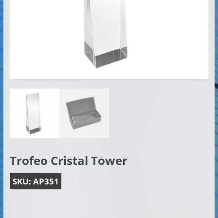
Artículos
Publicitarios
–
Implementos
de
Seguridad
Trofeo Cristal Tower
SKU:
AP351