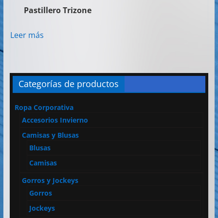
Pastillero Trizone
Leer más
Categorías de productos
Ropa Corporativa
Accesorios Invierno
Camisas y Blusas
Blusas
Camisas
Gorros y Jockeys
Gorros
Jockeys