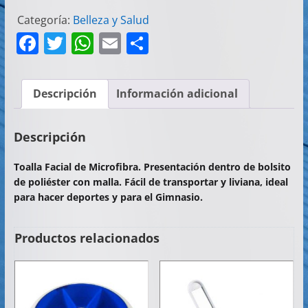
Categoría:
Belleza y Salud
F
T
W
E
C
a
w
h
m
o
c
itt
at
ai
m
Descripción
Información adicional
e
er
s
l
p
b
A
ar
Descripción
o
p
tir
Toalla Facial de Microfibra. Presentación dentro de bolsito
o
p
de poliéster con malla. Fácil de transportar y liviana, ideal
k
para hacer deportes y para el Gimnasio.
Productos relacionados