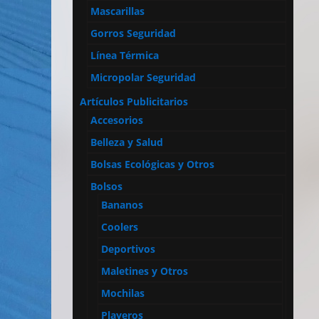
Mascarillas
Gorros Seguridad
Línea Térmica
Micropolar Seguridad
Artículos Publicitarios
Accesorios
Belleza y Salud
Bolsas Ecológicas y Otros
Bolsos
Bananos
Coolers
Deportivos
Maletines y Otros
Mochilas
Playeros