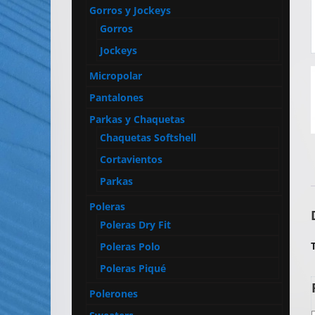
Artículos
Gorros y Jockeys
Publicitarios
Gorros
–
Jockeys
Implementos
Micropolar
de
Seguridad
Pantalones
Parkas y Chaquetas
Chaquetas Softshell
Cortavientos
Parkas
Poleras
Poleras Dry Fit
Poleras Polo
Poleras Piqué
Polerones