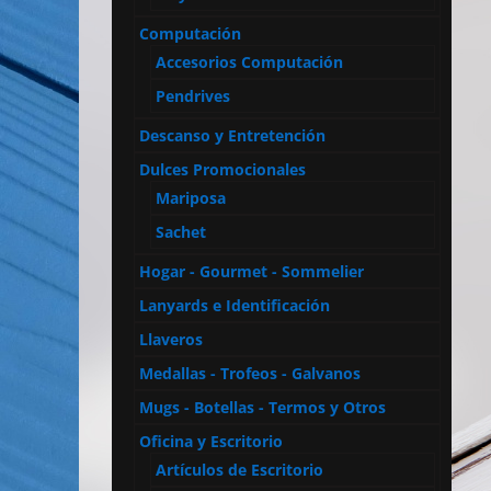
Computación
Accesorios Computación
Pendrives
Descanso y Entretención
Dulces Promocionales
Mariposa
Sachet
Hogar - Gourmet - Sommelier
Lanyards e Identificación
Llaveros
Medallas - Trofeos - Galvanos
Mugs - Botellas - Termos y Otros
Oficina y Escritorio
Artículos de Escritorio