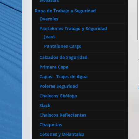
Sweaters
Ropa de Trabajo y Seguridad
Overoles
Pantalones Trabajo y Seguridad
Jeans
Pantalones Cargo
Calzados de Seguridad
Primera Capa
Capas - Trajes de Agua
Poleras Seguridad
Chalecos Geólogo
Slack
Chalecos Reflectantes
Chaquetas
Cotonas y Delantales