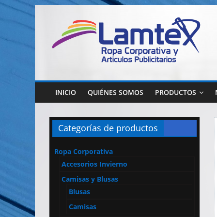
Saltar
al
contenido
Lamtex
Ropa
Corporativa
INICIO
QUIÉNES SOMOS
PRODUCTOS
–
Ropa
de
Categorías de productos
Trabajo
y
Ropa Corporativa
Seguridad
Accesorios Invierno
–
Diseño
Camisas y Blusas
y
Blusas
Confección
Camisas
–