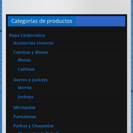
Categorías de productos
Ropa Corporativa
Accesorios Invierno
Camisas y Blusas
Blusas
Camisas
Gorros y Jockeys
Gorros
Jockeys
Micropolar
Pantalones
Parkas y Chaquetas