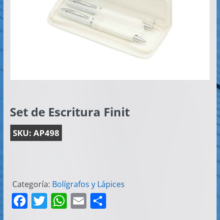
Artículos
Publicitarios
–
Implementos
de
Seguridad
Set de Escritura Finit
SKU:
AP498
Categoría:
Bolígrafos y Lápices
F
T
W
E
C
a
w
h
m
o