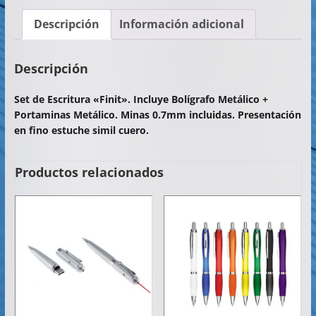
c
itt
at
ai
m
Descripción
Información adicional
e
er
s
l
p
b
A
ar
Descripción
o
p
tir
Set de Escritura «Finit». Incluye Bolígrafo Metálico +
o
p
Portaminas Metálico. Minas 0.7mm incluidas. Presentación
k
en fino estuche simil cuero.
Productos relacionados