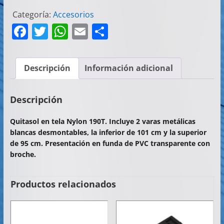
Categoría:
Accesorios
F
T
W
E
C
a
w
h
m
o
c
itt
at
ai
m
Descripción
Información adicional
e
er
s
l
p
b
A
ar
Descripción
o
p
tir
Quitasol en tela Nylon 190T. Incluye 2 varas metálicas
o
p
blancas desmontables, la inferior de 101 cm y la superior
k
de 95 cm. Presentación en funda de PVC transparente con
broche.
Productos relacionados