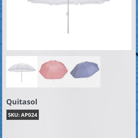
Artículos
Publicitarios
–
Implementos
de
Seguridad
Quitasol
SKU:
AP024