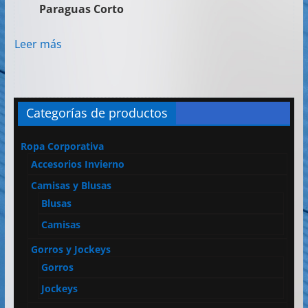
Paraguas Corto
Leer más
Categorías de productos
Ropa Corporativa
Accesorios Invierno
Camisas y Blusas
Blusas
Camisas
Gorros y Jockeys
Gorros
Jockeys