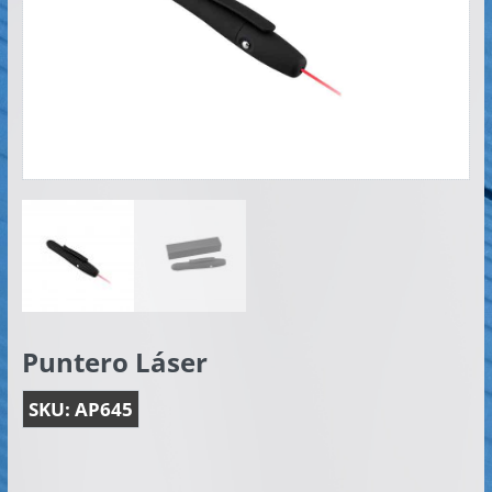
Artículos
Publicitarios
–
Implementos
de
Seguridad
Puntero Láser
SKU:
AP645