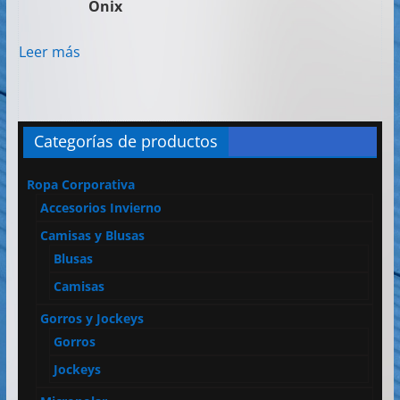
Onix
Leer más
Categorías de productos
Ropa Corporativa
Accesorios Invierno
Camisas y Blusas
Blusas
Camisas
Gorros y Jockeys
Gorros
Jockeys