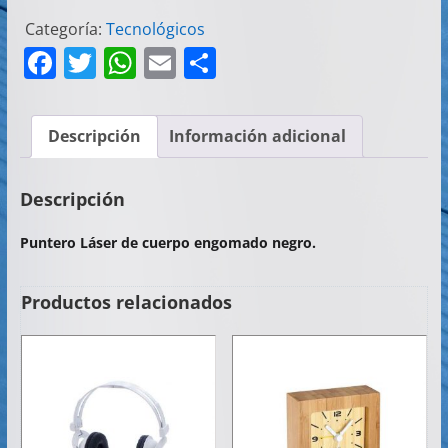
Categoría:
Tecnológicos
F
T
W
E
C
a
w
h
m
o
c
itt
at
ai
m
Descripción
Información adicional
e
er
s
l
p
b
A
ar
Descripción
o
p
tir
Puntero Láser de cuerpo engomado negro.
o
p
k
Productos relacionados