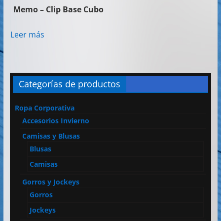
Memo – Clip Base Cubo
Leer más
Categorías de productos
Ropa Corporativa
Accesorios Invierno
Camisas y Blusas
Blusas
Camisas
Gorros y Jockeys
Gorros
Jockeys