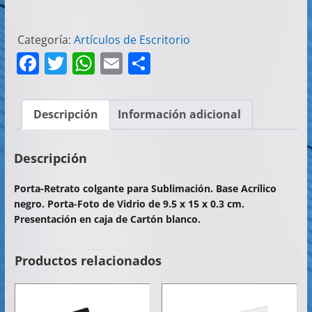
Categoría:
Artículos de Escritorio
F
T
W
E
C
a
w
h
m
o
c
itt
at
ai
m
Descripción
Información adicional
e
er
s
l
p
b
A
ar
Descripción
o
p
tir
Porta-Retrato colgante para Sublimación. Base Acrílico
o
p
negro. Porta-Foto de Vidrio de 9.5 x 15 x 0.3 cm.
k
Presentación en caja de Cartón blanco.
Productos relacionados