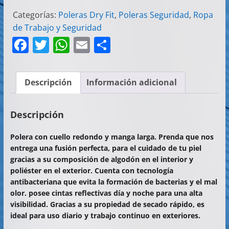
Categorías:
Poleras Dry Fit
,
Poleras Seguridad
,
Ropa
de Trabajo y Seguridad
F
T
W
E
C
a
w
h
m
o
c
itt
at
ai
m
Descripción
Información adicional
e
er
s
l
p
b
A
ar
Descripción
o
p
tir
Polera con cuello redondo y manga larga. Prenda que nos
o
p
entrega una fusión perfecta, para el cuidado de tu piel
k
gracias a su composición de algodón en el interior y
poliéster en el exterior. Cuenta con tecnología
antibacteriana que evita la formación de bacterias y el mal
olor. posee cintas reflectivas día y noche para una alta
visibilidad. Gracias a su propiedad de secado rápido, es
ideal para uso diario y trabajo continuo en exteriores.