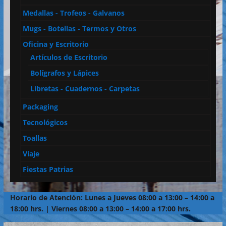
Medallas - Trofeos - Galvanos
Mugs - Botellas - Termos y Otros
Oficina y Escritorio
Artículos de Escritorio
Bolígrafos y Lápices
Libretas - Cuadernos - Carpetas
Packaging
Tecnológicos
Toallas
Viaje
Fiestas Patrias
Horario de Atención: Lunes a Jueves 08:00 a 13:00 – 14:00 a
18:00 hrs. | Viernes 08:00 a 13:00 – 14:00 a 17:00 hrs.