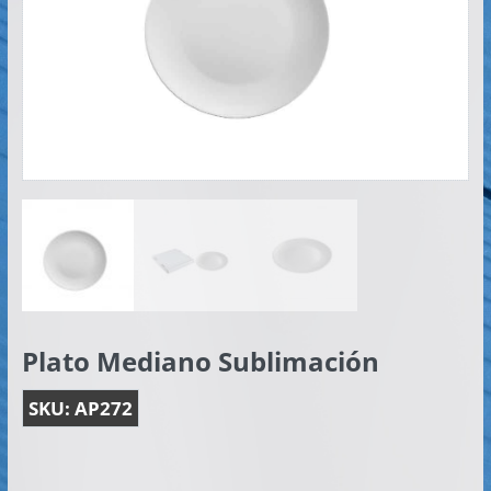
Artículos
Publicitarios
–
Implementos
de
Seguridad
Plato Mediano Sublimación
SKU:
AP272