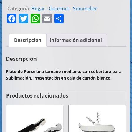
Categoría:
Hogar - Gourmet - Sommelier
F
T
W
E
C
a
w
h
m
o
c
itt
at
ai
m
Descripción
Información adicional
e
er
s
l
p
b
A
ar
Descripción
o
p
tir
Plato de Porcelana tamaño mediano, con cobertura para
o
p
Sublimación. Presentación en caja de cartón blanco.
k
Productos relacionados