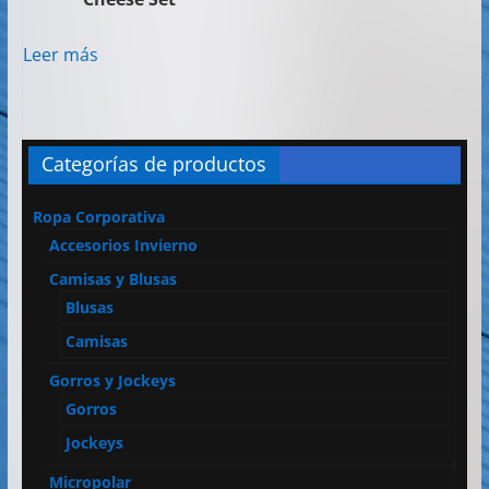
Leer más
Categorías de productos
Ropa Corporativa
Accesorios Invierno
Camisas y Blusas
Blusas
Camisas
Gorros y Jockeys
Gorros
Jockeys
Micropolar