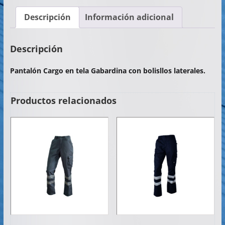
c
itt
at
ai
m
Descripción
Información adicional
e
er
s
l
p
b
A
ar
Descripción
o
p
tir
Pantalón Cargo en tela Gabardina con bolisllos laterales.
o
p
k
Productos relacionados