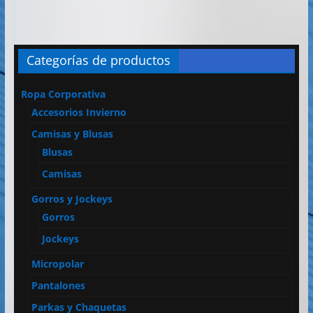
Categorías de productos
Ropa Corporativa
Accesorios Invierno
Camisas y Blusas
Blusas
Camisas
Gorros y Jockeys
Gorros
Jockeys
Micropolar
Pantalones
Parkas y Chaquetas