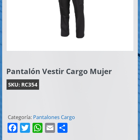
Artículos
Publicitarios
–
Implementos
de
Seguridad
Pantalón Vestir Cargo Mujer
SKU:
RC354
Categoría:
Pantalones Cargo
F
T
W
E
C
a
w
h
m
o