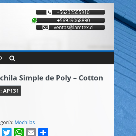
+56232555910
+56939068890
ventas@lamtex.cl
O
hila Simple de Poly – Cotton
:
AP131
goría:
Mochilas
F
T
W
E
C