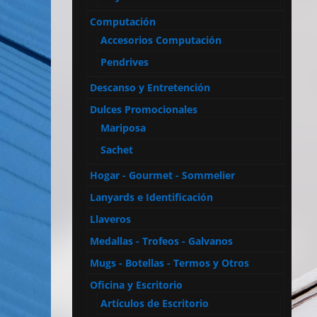
Computación
Accesorios Computación
Pendrives
Descanso y Entretención
Dulces Promocionales
Mariposa
Sachet
Hogar - Gourmet - Sommelier
Lanyards e Identificación
Llaveros
Medallas - Trofeos - Galvanos
Mugs - Botellas - Termos y Otros
Oficina y Escritorio
Artículos de Escritorio