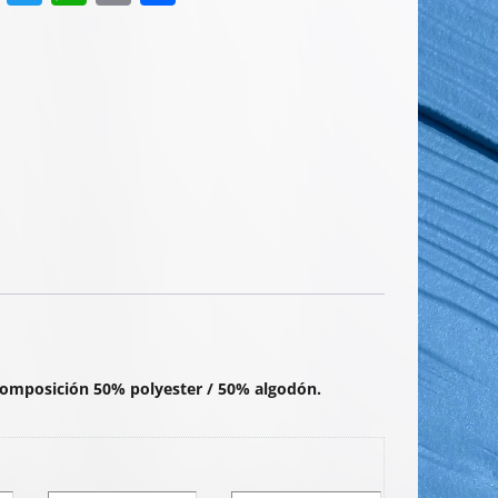
a
w
h
m
o
c
itt
at
ai
m
e
er
s
l
p
b
A
ar
o
p
tir
o
p
k
 Composición 50% polyester / 50% algodón.