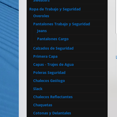
Sweaters
Ropa de Trabajo y Seguridad
Overoles
Pantalones Trabajo y Seguridad
Jeans
Pantalones Cargo
Calzados de Seguridad
Primera Capa
Capas - Trajes de Agua
Poleras Seguridad
Chalecos Geólogo
Slack
Chalecos Reflectantes
Chaquetas
Cotonas y Delantales