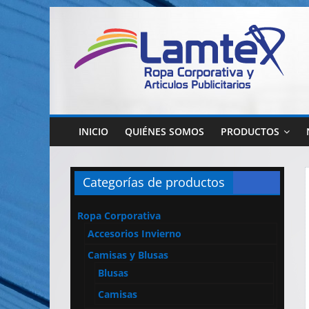
Saltar
al
contenido
Lamtex
Ropa
Corporativa
INICIO
QUIÉNES SOMOS
PRODUCTOS
–
Ropa
de
Categorías de productos
Trabajo
y
Ropa Corporativa
Seguridad
Accesorios Invierno
–
Diseño
Camisas y Blusas
y
Blusas
Confección
Camisas
–