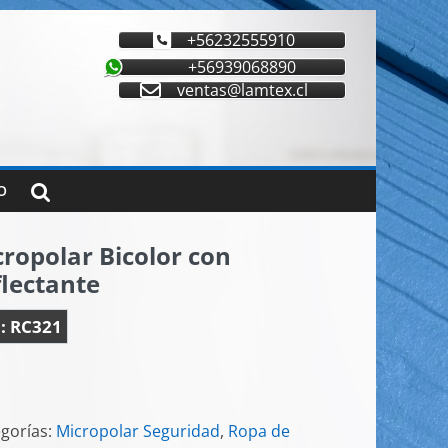
+56232555910
+56939068890
ventas@lamtex.cl
O
ropolar Bicolor con
lectante
:
RC321
gorías:
Micropolar Seguridad
,
Ropa de