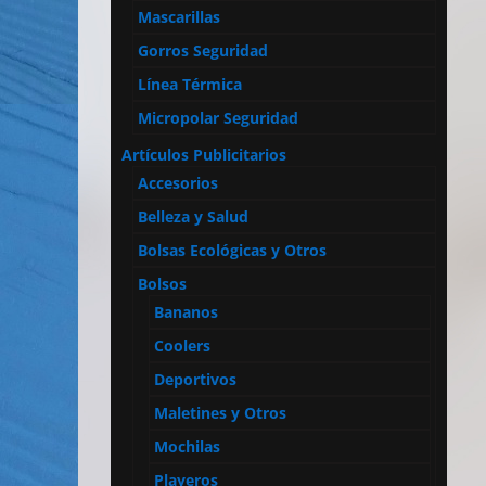
Mascarillas
Gorros Seguridad
Línea Térmica
Micropolar Seguridad
Artículos Publicitarios
Accesorios
Belleza y Salud
Bolsas Ecológicas y Otros
Bolsos
Bananos
Coolers
Deportivos
Maletines y Otros
Mochilas
Playeros