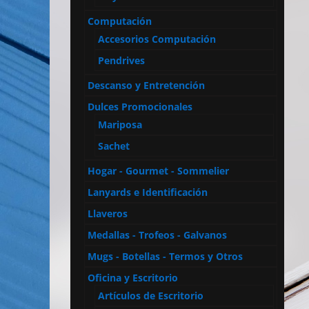
Computación
Accesorios Computación
Pendrives
Descanso y Entretención
Dulces Promocionales
Mariposa
Sachet
Hogar - Gourmet - Sommelier
Lanyards e Identificación
Llaveros
Medallas - Trofeos - Galvanos
Mugs - Botellas - Termos y Otros
Oficina y Escritorio
Artículos de Escritorio