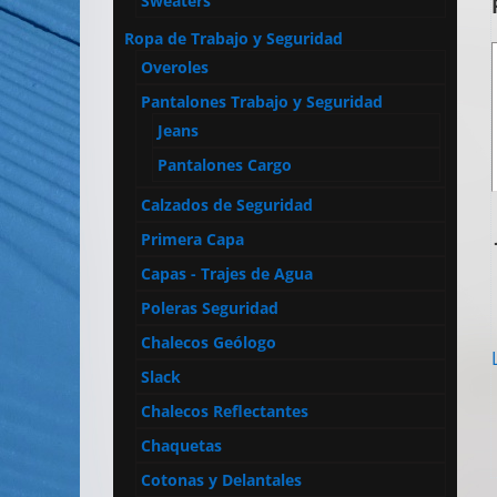
Sweaters
Ropa de Trabajo y Seguridad
Overoles
Pantalones Trabajo y Seguridad
Jeans
Pantalones Cargo
Calzados de Seguridad
Primera Capa
Capas - Trajes de Agua
Poleras Seguridad
Chalecos Geólogo
Slack
Chalecos Reflectantes
Chaquetas
Cotonas y Delantales