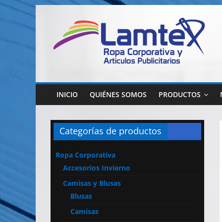
Saltar
al
contenido
Lamtex
Ropa
Corporativa
INICIO
QUIÉNES SOMOS
PRODUCTOS
–
Ropa
de
Categorías de productos
Trabajo
y
Ropa Corporativa
Seguridad
Accesorios Invierno
–
Diseño
Camisas y Blusas
y
Blusas
Confección
Camisas
–