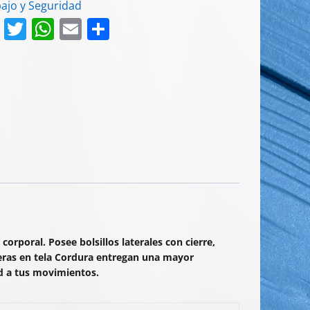
ajo y Seguridad
F
T
W
E
C
a
w
h
m
o
c
itt
at
ai
m
e
er
s
l
p
b
A
ar
o
p
tir
o
p
k
orporal. Posee bolsillos laterales con cierre,
deras en tela Cordura entregan una mayor
ad a tus movimientos.