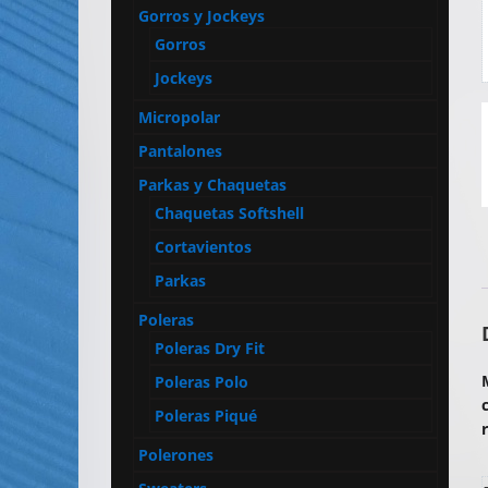
Artículos
Gorros y Jockeys
Publicitarios
Gorros
–
Jockeys
Implementos
Micropolar
de
Seguridad
Pantalones
Parkas y Chaquetas
Chaquetas Softshell
Cortavientos
Parkas
Poleras
Poleras Dry Fit
Poleras Polo
Poleras Piqué
Polerones