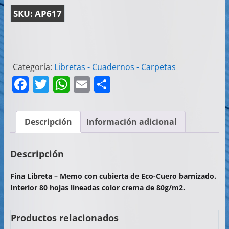
SKU:
AP617
Categoría:
Libretas - Cuadernos - Carpetas
F
T
W
E
C
a
w
h
m
o
c
itt
at
ai
m
Descripción
Información adicional
e
er
s
l
p
b
A
ar
Descripción
o
p
tir
Fina Libreta – Memo con cubierta de Eco-Cuero barnizado.
o
p
Interior 80 hojas lineadas color crema de 80g/m2.
k
Productos relacionados