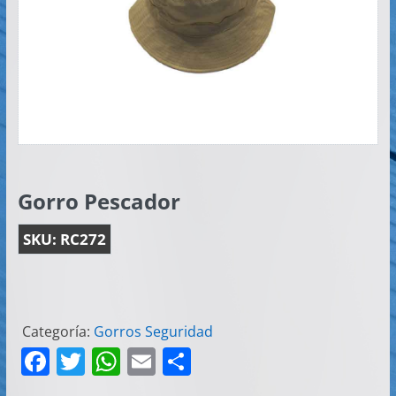
Artículos
Publicitarios
–
Implementos
de
Seguridad
Gorro Pescador
SKU:
RC272
Categoría:
Gorros Seguridad
F
T
W
E
C
a
w
h
m
o