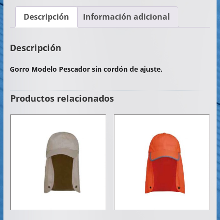
c
itt
at
ai
m
Descripción
Información adicional
e
er
s
l
p
b
A
ar
Descripción
o
p
tir
Gorro Modelo Pescador sin cordón de ajuste.
o
p
k
Productos relacionados