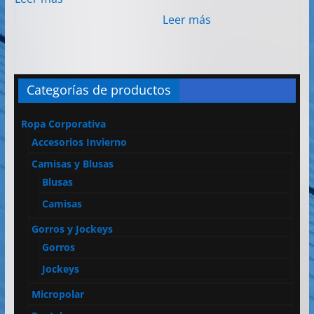
Leer más
Categorías de productos
Ropa Corporativa
Accesorios Invierno
Camisas y Blusas
Blusas
Camisas
Gorros y Jockeys
Gorros
Jockeys
Micropolar