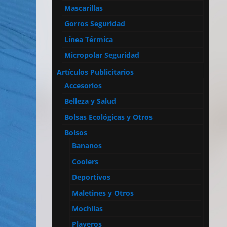
Mascarillas
Gorros Seguridad
Línea Térmica
Micropolar Seguridad
Artículos Publicitarios
Accesorios
Belleza y Salud
Bolsas Ecológicas y Otros
Bolsos
Bananos
Coolers
Deportivos
Maletines y Otros
Mochilas
Playeros