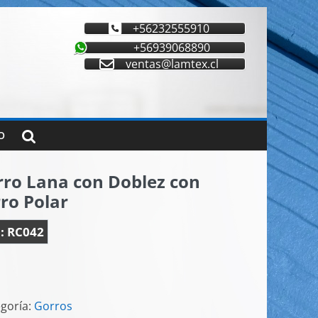
+56232555910
+56939068890
ventas@lamtex.cl
O
rro Lana con Doblez con
ro Polar
:
RC042
goría:
Gorros