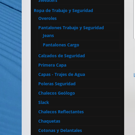
Sweaters
Ropa de Trabajo y Seguridad
Overoles
Pantalones Trabajo y Seguridad
Jeans
Pantalones Cargo
Calzados de Seguridad
Primera Capa
Capas - Trajes de Agua
Poleras Seguridad
Chalecos Geólogo
Slack
Chalecos Reflectantes
Chaquetas
Cotonas y Delantales