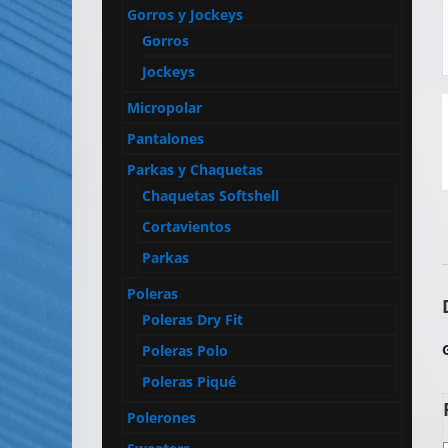
Artículos
Gorros y Jockeys
Publicitarios
Gorros
–
Jockeys
Implementos
Micropolar
de
Seguridad
Pantalones
Parkas y Chaquetas
Chaquetas Softshell
Cortavientos
Parkas
Poleras
Poleras Dry Fit
Poleras Polo
Poleras Piqué
Polerones