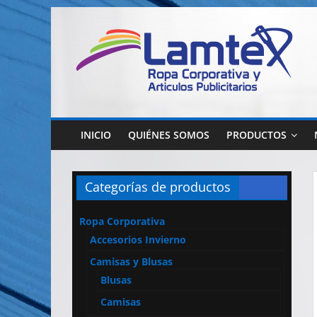
Saltar
al
contenido
Lamtex
Ropa
Corporativa
INICIO
QUIÉNES SOMOS
PRODUCTOS
–
Ropa
de
Categorías de productos
Trabajo
y
Ropa Corporativa
Seguridad
Accesorios Invierno
–
Diseño
Camisas y Blusas
y
Blusas
Confección
Camisas
–