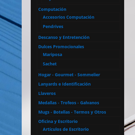
Computación
Accesorios Computación
Pendrives
Descanso y Entretención
Dulces Promocionales
Mariposa
Sachet
Hogar - Gourmet - Sommelier
Lanyards e Identificación
Llaveros
Medallas - Trofeos - Galvanos
Mugs - Botellas - Termos y Otros
Oficina y Escritorio
Artículos de Escritorio