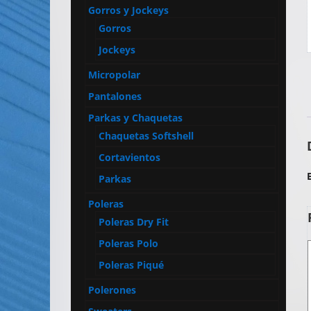
Artículos
Gorros y Jockeys
Publicitarios
Gorros
–
Jockeys
Implementos
Micropolar
de
Seguridad
Pantalones
Parkas y Chaquetas
Chaquetas Softshell
Cortavientos
Parkas
Poleras
Poleras Dry Fit
Poleras Polo
Poleras Piqué
Polerones