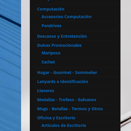
Computación
Accesorios Computación
Pendrives
Descanso y Entretención
Dulces Promocionales
Mariposa
Sachet
Hogar - Gourmet - Sommelier
Lanyards e Identificación
Llaveros
Medallas - Trofeos - Galvanos
Mugs - Botellas - Termos y Otros
Oficina y Escritorio
Artículos de Escritorio