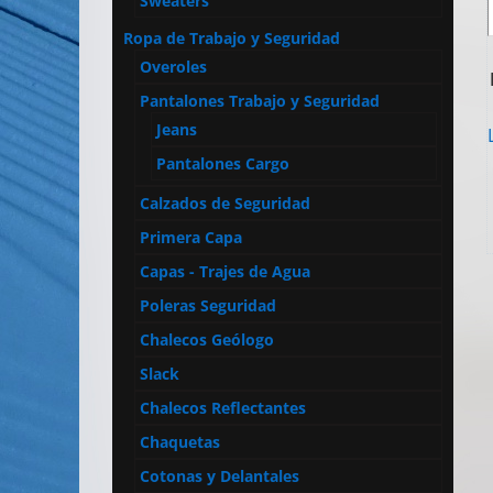
Sweaters
Ropa de Trabajo y Seguridad
Overoles
Pantalones Trabajo y Seguridad
Jeans
Pantalones Cargo
Calzados de Seguridad
Primera Capa
Capas - Trajes de Agua
Poleras Seguridad
Chalecos Geólogo
Slack
Chalecos Reflectantes
Chaquetas
Cotonas y Delantales