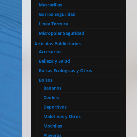
Mascarillas
Gorros Seguridad
Línea Térmica
Micropolar Seguridad
Artículos Publicitarios
Accesorios
Belleza y Salud
Bolsas Ecológicas y Otros
Bolsos
Bananos
Coolers
Deportivos
Maletines y Otros
Mochilas
Playeros