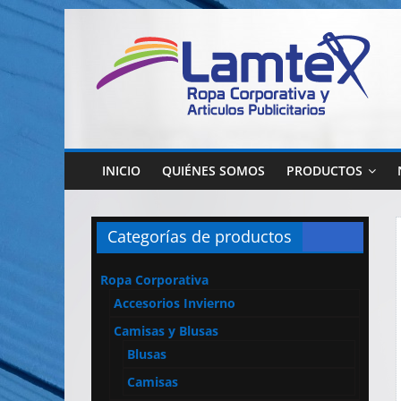
Saltar
al
contenido
Lamtex
Ropa
Corporativa
INICIO
QUIÉNES SOMOS
PRODUCTOS
–
Ropa
de
Categorías de productos
Trabajo
y
Ropa Corporativa
Seguridad
Accesorios Invierno
–
Diseño
Camisas y Blusas
y
Blusas
Confección
Camisas
–