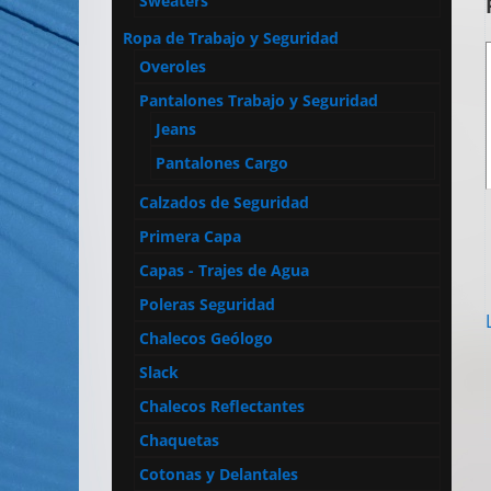
Sweaters
Ropa de Trabajo y Seguridad
Overoles
Pantalones Trabajo y Seguridad
Jeans
Pantalones Cargo
Calzados de Seguridad
Primera Capa
Capas - Trajes de Agua
Poleras Seguridad
Chalecos Geólogo
Slack
Chalecos Reflectantes
Chaquetas
Cotonas y Delantales