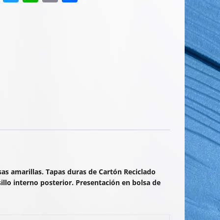
a
w
h
m
o
c
itt
at
ai
m
e
er
s
l
p
b
A
ar
o
p
tir
o
p
k
as amarillas. Tapas duras de Cartón Reciclado
sillo interno posterior. Presentación en bolsa de