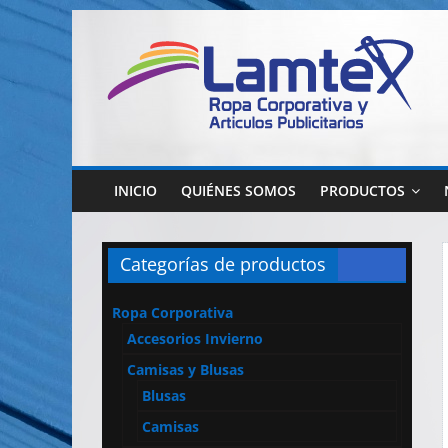
Saltar
al
contenido
Lamtex
Ropa
Corporativa
INICIO
QUIÉNES SOMOS
PRODUCTOS
–
Ropa
de
Categorías de productos
Trabajo
y
Ropa Corporativa
Seguridad
Accesorios Invierno
–
Diseño
Camisas y Blusas
y
Blusas
Confección
Camisas
–