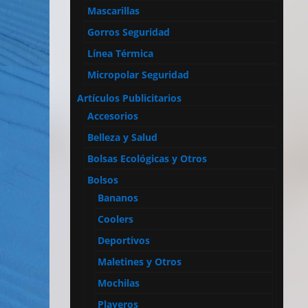
Mascarillas
Gorros Seguridad
Línea Térmica
Micropolar Seguridad
Artículos Publicitarios
Accesorios
Belleza y Salud
Bolsas Ecológicas y Otros
Bolsos
Bananos
Coolers
Deportivos
Maletines y Otros
Mochilas
Playeros