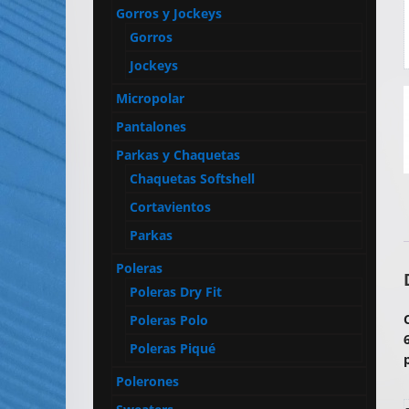
Artículos
Gorros y Jockeys
Publicitarios
Gorros
–
Jockeys
Implementos
Micropolar
de
Seguridad
Pantalones
Parkas y Chaquetas
Chaquetas Softshell
Cortavientos
Parkas
Poleras
Poleras Dry Fit
Poleras Polo
Poleras Piqué
Polerones