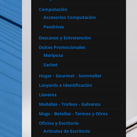
Computación
Accesorios Computación
Pendrives
Descanso y Entretención
Dulces Promocionales
Mariposa
Sachet
Hogar - Gourmet - Sommelier
Lanyards e Identificación
Llaveros
Medallas - Trofeos - Galvanos
Mugs - Botellas - Termos y Otros
Oficina y Escritorio
Artículos de Escritorio