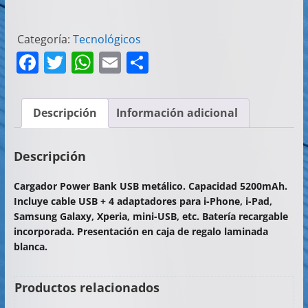
Categoría:
Tecnológicos
F
T
W
E
C
a
w
h
m
o
c
itt
at
ai
m
Descripción
Información adicional
e
er
s
l
p
b
A
ar
Descripción
o
p
tir
Cargador Power Bank USB metálico. Capacidad 5200mAh.
o
p
Incluye cable USB + 4 adaptadores para i-Phone, i-Pad,
k
Samsung Galaxy, Xperia, mini-USB, etc. Batería recargable
incorporada. Presentación en caja de regalo laminada
blanca.
Productos relacionados