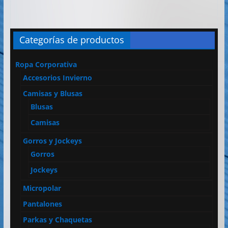
Categorías de productos
Ropa Corporativa
Accesorios Invierno
Camisas y Blusas
Blusas
Camisas
Gorros y Jockeys
Gorros
Jockeys
Micropolar
Pantalones
Parkas y Chaquetas