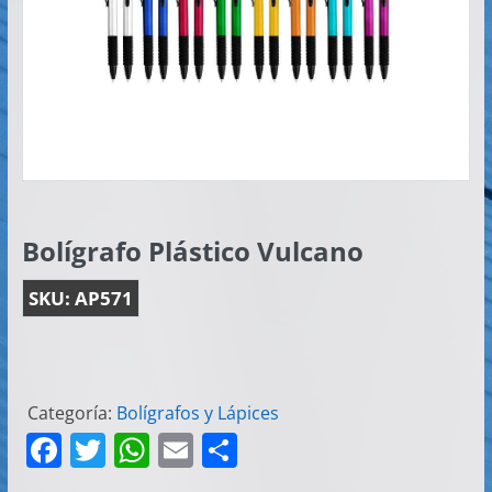
Artículos
Publicitarios
–
Implementos
de
Seguridad
Bolígrafo Plástico Vulcano
SKU:
AP571
Categoría:
Bolígrafos y Lápices
F
T
W
E
C
a
w
h
m
o