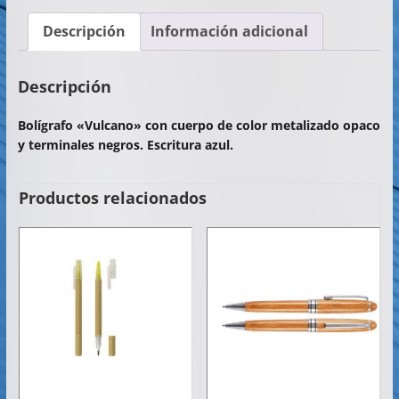
c
itt
at
ai
m
Descripción
Información adicional
e
er
s
l
p
b
A
ar
Descripción
o
p
tir
Bolígrafo «Vulcano» con cuerpo de color metalizado opaco
o
p
y terminales negros. Escritura azul.
k
Productos relacionados