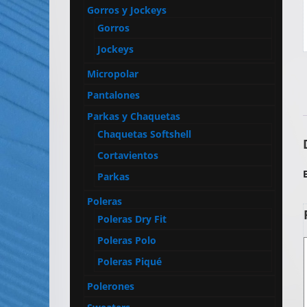
Artículos
Gorros y Jockeys
Publicitarios
Gorros
–
Jockeys
Implementos
Micropolar
de
Seguridad
Pantalones
Parkas y Chaquetas
Chaquetas Softshell
Cortavientos
Parkas
Poleras
Poleras Dry Fit
Poleras Polo
Poleras Piqué
Polerones