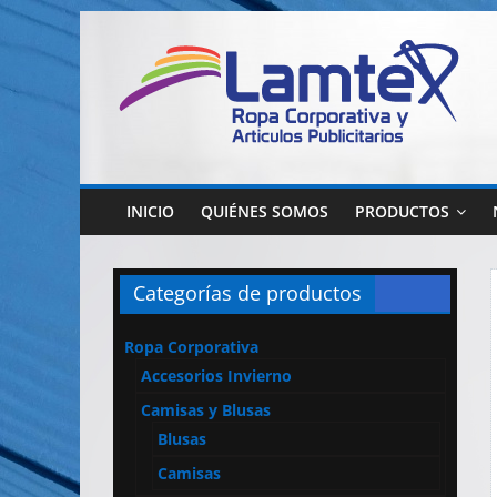
Saltar
al
contenido
Lamtex
Ropa
Corporativa
INICIO
QUIÉNES SOMOS
PRODUCTOS
–
Ropa
de
Categorías de productos
Trabajo
y
Ropa Corporativa
Seguridad
Accesorios Invierno
–
Diseño
Camisas y Blusas
y
Blusas
Confección
Camisas
–