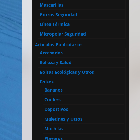
Mascarillas
Gorros Seguridad
Línea Térmica
Micropolar Seguridad
Artículos Publicitarios
Accesorios
Belleza y Salud
Bolsas Ecológicas y Otros
Bolsos
Bananos
Coolers
Deportivos
Maletines y Otros
Mochilas
Playeros