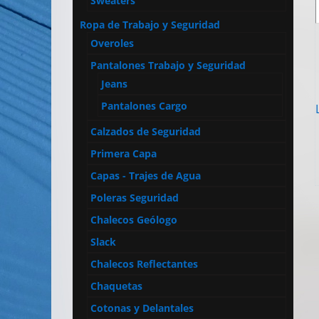
Sweaters
Ropa de Trabajo y Seguridad
Overoles
Pantalones Trabajo y Seguridad
Jeans
Pantalones Cargo
Calzados de Seguridad
Primera Capa
Capas - Trajes de Agua
Poleras Seguridad
Chalecos Geólogo
Slack
Chalecos Reflectantes
Chaquetas
Cotonas y Delantales