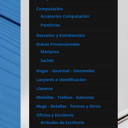
Computación
Accesorios Computación
Pendrives
Descanso y Entretención
Dulces Promocionales
Mariposa
Sachet
Hogar - Gourmet - Sommelier
Lanyards e Identificación
Llaveros
Medallas - Trofeos - Galvanos
Mugs - Botellas - Termos y Otros
Oficina y Escritorio
Artículos de Escritorio