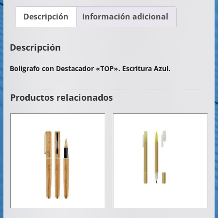
c
itt
at
ai
m
Descripción
Información adicional
e
er
s
l
p
b
A
ar
Descripción
o
p
tir
Bolígrafo con Destacador «TOP». Escritura Azul.
o
p
k
Productos relacionados