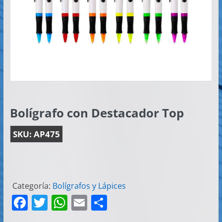
Artículos
Publicitarios
–
Implementos
de
Seguridad
Bolígrafo con Destacador Top
SKU:
AP475
Categoría:
Bolígrafos y Lápices
F
T
W
E
C
a
w
h
m
o