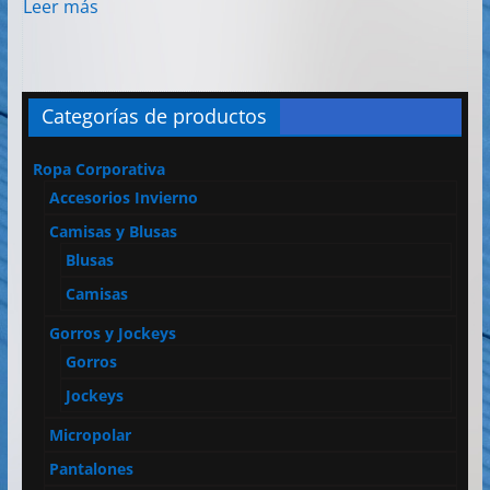
Leer más
Categorías de productos
Ropa Corporativa
Accesorios Invierno
Camisas y Blusas
Blusas
Camisas
Gorros y Jockeys
Gorros
Jockeys
Micropolar
Pantalones