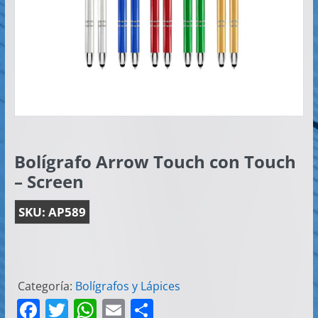
Artículos
Publicitarios
–
Implementos
de
Seguridad
Bolígrafo Arrow Touch con Touch
– Screen
SKU:
AP589
Categoría:
Bolígrafos y Lápices
F
T
W
E
C