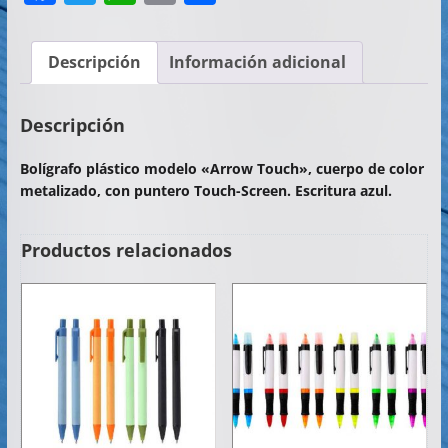
a
w
h
m
o
c
itt
at
ai
m
Descripción
Información adicional
e
er
s
l
p
b
A
ar
Descripción
o
p
tir
Bolígrafo plástico modelo «Arrow Touch», cuerpo de color
o
p
metalizado, con puntero Touch-Screen. Escritura azul.
k
Productos relacionados